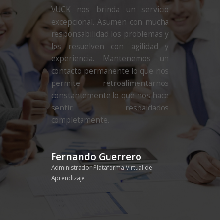
VUCK nos brinda un servicio
excepcional. Asumen con mucha
responsabilidad los problemas y
los resuelven con agilidad y
experiencia. Mantenemos un
contacto permanente lo que nos
permite retroalimentarnos
constantemente lo que nos hace
sentir respaldados
completamente.
Fernando Guerrero
Administrador Plataforma Virtual de
Aprendizaje