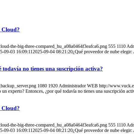
e Cloud?
-cloud-the-big-three-compared_hu_a08a0464f3eafca6.png
555
1110
Adm
5-09-03 16:09:11
2025-09-04 08:21:20
¿Qué proveedor de nube elegir
odavía no tienes una suscripción activa?
_backup_server.png
1080
1920
Administrador WEB
http://www.vuck.
n experto? Entonces, ¿por qué todavía no tienes una suscripción acti
e Cloud?
-cloud-the-big-three-compared_hu_a08a0464f3eafca6.png
555
1110
Adm
5-09-03 16:09:11
2025-09-04 08:21:20
¿Qué proveedor de nube elegir