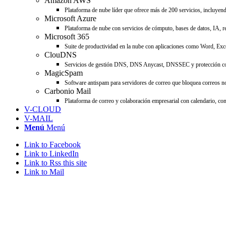
Amazon AWS
Plataforma de nube líder que ofrece más de 200 servicios, incluyend
Microsoft Azure
Plataforma de nube con servicios de cómputo, bases de datos, IA, re
Microsoft 365
Suite de productividad en la nube con aplicaciones como Word, Ex
ClouDNS
Servicios de gestión DNS, DNS Anycast, DNSSEC y protección cont
MagicSpam
Software antispam para servidores de correo que bloquea correos no
Carbonio Mail
Plataforma de correo y colaboración empresarial con calendario, co
V-CLOUD
V-MAIL
Menú
Menú
Link to Facebook
Link to LinkedIn
Link to Rss this site
Link to Mail