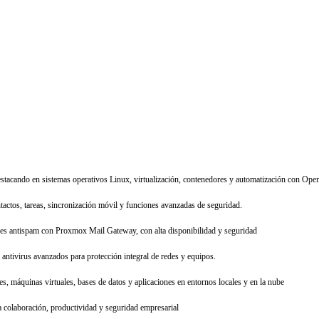
estacando en sistemas operativos Linux, virtualización, contenedores y automatización con Open
tactos, tareas, sincronización móvil y funciones avanzadas de seguridad.
res antispam con Proxmox Mail Gateway, con alta disponibilidad y seguridad
antivirus avanzados para protección integral de redes y equipos.
s, máquinas virtuales, bases de datos y aplicaciones en entornos locales y en la nube
 colaboración, productividad y seguridad empresarial