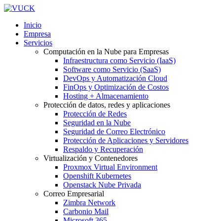
Inicio
Empresa
Servicios
Computación en la Nube para Empresas
Infraestructura como Servicio (IaaS)
Software como Servicio (SaaS)
DevOps y Automatización Cloud
FinOps y Optimización de Costos
Hosting + Almacenamiento
Protección de datos, redes y aplicaciones
Protección de Redes
Seguridad en la Nube
Seguridad de Correo Electrónico
Protección de Aplicaciones y Servidores
Respaldo y Recuperación
Virtualización y Contenedores
Proxmox Virtual Environment
Openshift Kubernetes
Openstack Nube Privada
Correo Empresarial
Zimbra Network
Carbonio Mail
Microsoft 365