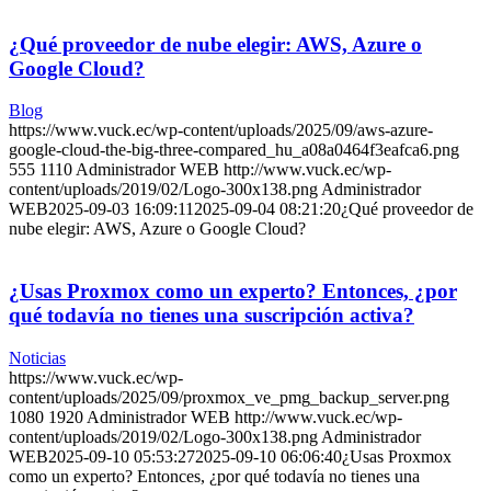
¿Qué proveedor de nube elegir: AWS, Azure o
Google Cloud?
Blog
https://www.vuck.ec/wp-content/uploads/2025/09/aws-azure-
google-cloud-the-big-three-compared_hu_a08a0464f3eafca6.png
555
1110
Administrador WEB
http://www.vuck.ec/wp-
content/uploads/2019/02/Logo-300x138.png
Administrador
WEB
2025-09-03 16:09:11
2025-09-04 08:21:20
¿Qué proveedor de
nube elegir: AWS, Azure o Google Cloud?
¿Usas Proxmox como un experto? Entonces, ¿por
qué todavía no tienes una suscripción activa?
Noticias
https://www.vuck.ec/wp-
content/uploads/2025/09/proxmox_ve_pmg_backup_server.png
1080
1920
Administrador WEB
http://www.vuck.ec/wp-
content/uploads/2019/02/Logo-300x138.png
Administrador
WEB
2025-09-10 05:53:27
2025-09-10 06:06:40
¿Usas Proxmox
como un experto? Entonces, ¿por qué todavía no tienes una