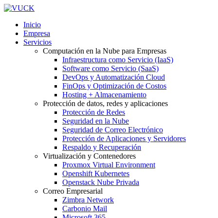
Inicio
Empresa
Servicios
Computación en la Nube para Empresas
Infraestructura como Servicio (IaaS)
Software como Servicio (SaaS)
DevOps y Automatización Cloud
FinOps y Optimización de Costos
Hosting + Almacenamiento
Protección de datos, redes y aplicaciones
Protección de Redes
Seguridad en la Nube
Seguridad de Correo Electrónico
Protección de Aplicaciones y Servidores
Respaldo y Recuperación
Virtualización y Contenedores
Proxmox Virtual Environment
Openshift Kubernetes
Openstack Nube Privada
Correo Empresarial
Zimbra Network
Carbonio Mail
Microsoft 365