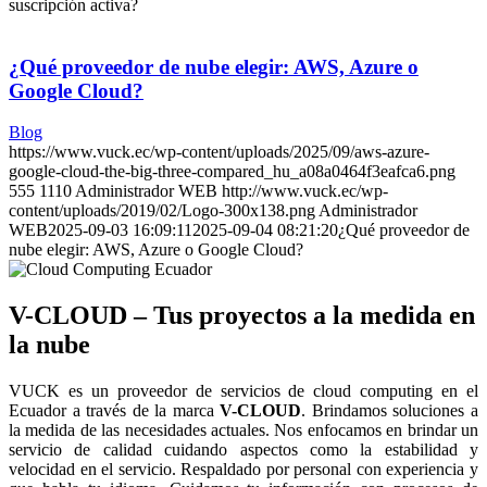
suscripción activa?
¿Qué proveedor de nube elegir: AWS, Azure o
Google Cloud?
Blog
https://www.vuck.ec/wp-content/uploads/2025/09/aws-azure-
google-cloud-the-big-three-compared_hu_a08a0464f3eafca6.png
555
1110
Administrador WEB
http://www.vuck.ec/wp-
content/uploads/2019/02/Logo-300x138.png
Administrador
WEB
2025-09-03 16:09:11
2025-09-04 08:21:20
¿Qué proveedor de
nube elegir: AWS, Azure o Google Cloud?
V-CLOUD – Tus proyectos a la medida en
la nube
VUCK es un proveedor de servicios de cloud computing en el
Ecuador a través de la marca
V-CLOUD
. Brindamos soluciones a
la medida de las necesidades actuales. Nos enfocamos en brindar un
servicio de calidad cuidando aspectos como la estabilidad y
velocidad en el servicio. Respaldado por personal con experiencia y