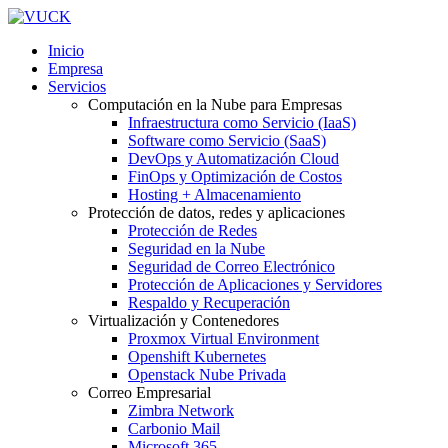
Inicio
Empresa
Servicios
Computación en la Nube para Empresas
Infraestructura como Servicio (IaaS)
Software como Servicio (SaaS)
DevOps y Automatización Cloud
FinOps y Optimización de Costos
Hosting + Almacenamiento
Protección de datos, redes y aplicaciones
Protección de Redes
Seguridad en la Nube
Seguridad de Correo Electrónico
Protección de Aplicaciones y Servidores
Respaldo y Recuperación
Virtualización y Contenedores
Proxmox Virtual Environment
Openshift Kubernetes
Openstack Nube Privada
Correo Empresarial
Zimbra Network
Carbonio Mail
Microsoft 365