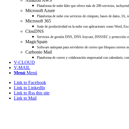
Amazon AWS
Plataforma de nube líder que ofrece más de 200 servicios, incluyend
Microsoft Azure
Plataforma de nube con servicios de cómputo, bases de datos, IA, re
Microsoft 365
Suite de productividad en la nube con aplicaciones como Word, Ex
ClouDNS
Servicios de gestión DNS, DNS Anycast, DNSSEC y protección cont
MagicSpam
Software antispam para servidores de correo que bloquea correos no
Carbonio Mail
Plataforma de correo y colaboración empresarial con calendario, co
V-CLOUD
V-MAIL
Menú
Menú
Link to Facebook
Link to LinkedIn
Link to Rss this site
Link to Mail