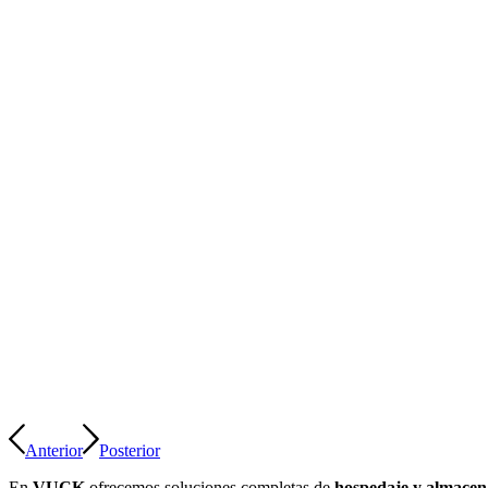
Anterior
Posterior
En
VUCK
ofrecemos soluciones completas de
hospedaje y almacen