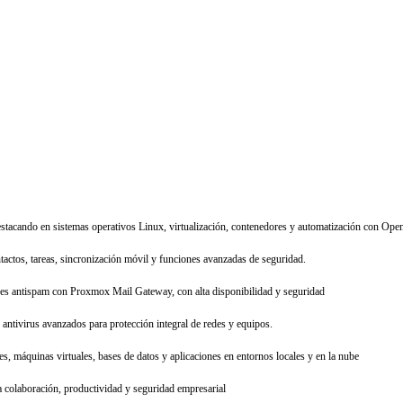
estacando en sistemas operativos Linux, virtualización, contenedores y automatización con Open
tactos, tareas, sincronización móvil y funciones avanzadas de seguridad.
res antispam con Proxmox Mail Gateway, con alta disponibilidad y seguridad
antivirus avanzados para protección integral de redes y equipos.
s, máquinas virtuales, bases de datos y aplicaciones en entornos locales y en la nube
 colaboración, productividad y seguridad empresarial