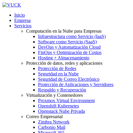
Inicio
Empresa
Servicios
Computación en la Nube para Empresas
Infraestructura como Servicio (IaaS)
Software como Servicio (SaaS)
DevOps y Automatización Cloud
FinOps y Optimización de Costos
Hosting + Almacenamiento
Protección de datos, redes y aplicaciones
Protección de Redes
Seguridad en la Nube
Seguridad de Correo Electrónico
Protección de Aplicaciones y Servidores
Respaldo y Recuperación
Virtualización y Contenedores
Proxmox Virtual Environment
Openshift Kubernetes
Openstack Nube Privada
Correo Empresarial
Zimbra Network
Carbonio Mail
Microsoft 365