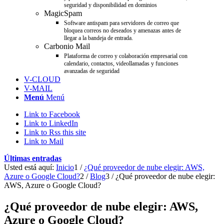
seguridad y disponibilidad en dominios
MagicSpam
Software antispam para servidores de correo que
bloquea correos no deseados y amenazas antes de
llegar a la bandeja de entrada.
Carbonio Mail
Plataforma de correo y colaboración empresarial con
calendario, contactos, videollamadas y funciones
avanzadas de seguridad
V-CLOUD
V-MAIL
Menú
Menú
Link to Facebook
Link to LinkedIn
Link to Rss this site
Link to Mail
Últimas entradas
Usted está aquí:
Inicio
1
/
¿Qué proveedor de nube elegir: AWS,
Azure o Google Cloud?
2
/
Blog
3
/
¿Qué proveedor de nube elegir:
AWS, Azure o Google Cloud?
¿Qué proveedor de nube elegir: AWS,
Azure o Google Cloud?