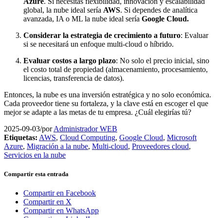
Azure
. Si necesitas flexibilidad, innovación y escalabilidad
global, la nube ideal sería
AWS
. Si dependes de analítica
avanzada, IA o ML la nube ideal sería
Google Cloud.
Considerar la estrategia de crecimiento a futuro
: Evaluar
si se necesitará un enfoque multi-cloud o híbrido.
Evaluar costos a largo plazo
: No solo el precio inicial, sino
el costo total de propiedad (almacenamiento, procesamiento,
licencias, transferencia de datos).
Entonces, la nube es una inversión estratégica y no solo económica.
Cada proveedor tiene su fortaleza, y la clave está en escoger el que
mejor se adapte a las metas de tu empresa. ¿Cuál elegirías tú?
2025-09-03
/
por
Administrador WEB
Etiquetas:
AWS
,
Cloud Computing
,
Google Cloud
,
Microsoft
Azure
,
Migración a la nube
,
Multi-cloud
,
Proveedores cloud
,
Servicios en la nube
Compartir esta entrada
Compartir en Facebook
Compartir en X
Compartir en WhatsApp