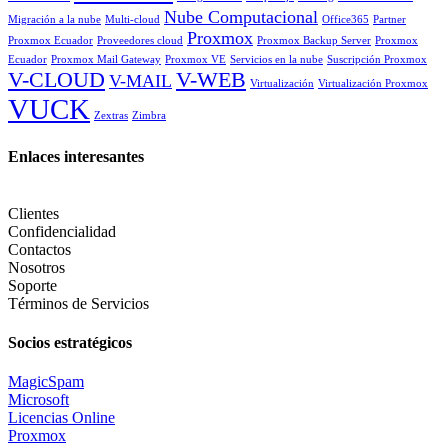
Nube Computacional
Migración a la nube
Multi-cloud
Office365
Partner
Proxmox
Proxmox Ecuador
Proveedores cloud
Proxmox Backup Server
Proxmox
Ecuador
Proxmox Mail Gateway
Proxmox VE
Servicios en la nube
Suscripción Proxmox
V-CLOUD
V-WEB
V-MAIL
Virtualización
Virtualización Proxmox
VUCK
Zextras
Zimbra
Enlaces interesantes
Clientes
Confidencialidad
Contactos
Nosotros
Soporte
Términos de Servicios
Socios estratégicos
MagicSpam
Microsoft
Licencias Online
Proxmox