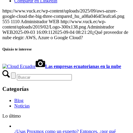
Compartir en LinkedIn
https://www.vuck.ec/wp-content/uploads/2025/09/aws-azure-
google-cloud-the-big-three-compared_hu_a08a0464f3eafca6.png
555
1110
Administrador WEB
http://www.vuck.ec/wp-
content/uploads/2019/02/Logo-300x138.png
Administrador
WEB
2025-09-03 16:09:11
2025-09-04 08:21:20
¿Qué proveedor de
nube elegir: AWS, Azure o Google Cloud?
Quizás te interese
Las empresas ecuatorianas en la nube
Categorías
Blog
Noticias
Lo último
¿Usas Proxmox como un experto? Entonces, ¿por qué