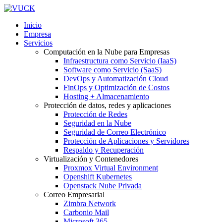
Inicio
Empresa
Servicios
Computación en la Nube para Empresas
Infraestructura como Servicio (IaaS)
Software como Servicio (SaaS)
DevOps y Automatización Cloud
FinOps y Optimización de Costos
Hosting + Almacenamiento
Protección de datos, redes y aplicaciones
Protección de Redes
Seguridad en la Nube
Seguridad de Correo Electrónico
Protección de Aplicaciones y Servidores
Respaldo y Recuperación
Virtualización y Contenedores
Proxmox Virtual Environment
Openshift Kubernetes
Openstack Nube Privada
Correo Empresarial
Zimbra Network
Carbonio Mail
Microsoft 365