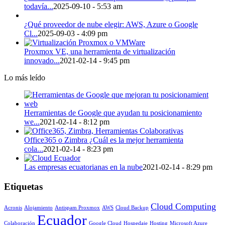
todavía...
2025-09-10 - 5:53 am
¿Qué proveedor de nube elegir: AWS, Azure o Google
Cl...
2025-09-03 - 4:09 pm
Proxmox VE, una herramienta de virtualización
innovado...
2021-02-14 - 9:45 pm
Lo más leído
Herramientas de Google que ayudan tu posicionamiento
we...
2021-02-14 - 8:12 pm
Office365 o Zimbra ¿Cuál es la mejor herramienta
cola...
2021-02-14 - 8:23 pm
Las empresas ecuatorianas en la nube
2021-02-14 - 8:29 pm
Etiquetas
Cloud Computing
Acronis
Alojamiento
Antispam Proxmox
AWS
Cloud Backup
Ecuador
Colaboración
Google Cloud
Hospedaje
Hosting
Microsoft Azure