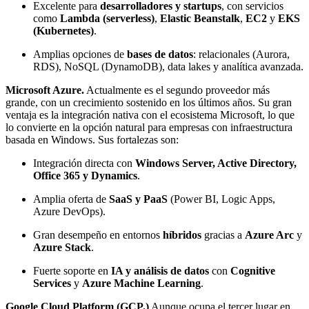
Excelente para
desarrolladores y startups
, con servicios
como
Lambda (serverless)
,
Elastic Beanstalk
,
EC2
y
EKS
(Kubernetes)
.
Amplias opciones de
bases de datos
: relacionales (Aurora,
RDS), NoSQL (DynamoDB), data lakes y analítica avanzada.
Microsoft Azure.
Actualmente es el segundo proveedor más
grande, con un crecimiento sostenido en los últimos años. Su gran
ventaja es la integración nativa con el ecosistema Microsoft, lo que
lo convierte en la opción natural para empresas con infraestructura
basada en Windows. Sus fortalezas son:
Integración directa con
Windows Server, Active Directory,
Office 365 y Dynamics
.
Amplia oferta de
SaaS y PaaS
(Power BI, Logic Apps,
Azure DevOps).
Gran desempeño en entornos
híbridos
gracias a
Azure Arc
y
Azure Stack
.
Fuerte soporte en
IA y análisis de datos
con
Cognitive
Services
y
Azure Machine Learning
.
Google Cloud Platform (GCP.)
Aunque ocupa el tercer lugar en