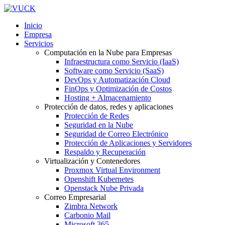
Inicio
Empresa
Servicios
Computación en la Nube para Empresas
Infraestructura como Servicio (IaaS)
Software como Servicio (SaaS)
DevOps y Automatización Cloud
FinOps y Optimización de Costos
Hosting + Almacenamiento
Protección de datos, redes y aplicaciones
Protección de Redes
Seguridad en la Nube
Seguridad de Correo Electrónico
Protección de Aplicaciones y Servidores
Respaldo y Recuperación
Virtualización y Contenedores
Proxmox Virtual Environment
Openshift Kubernetes
Openstack Nube Privada
Correo Empresarial
Zimbra Network
Carbonio Mail
Microsoft 365