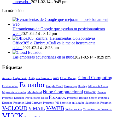
innovado...
2021-02-14 - 9:45 pm
Lo más leído
Herramientas de Google que ayudan tu posicionamiento
we...
2021-02-14 - 8:12 pm
Office365 o Zimbra ¿Cuál es la mejor herramienta
cola...
2021-02-14 - 8:23 pm
Las empresas ecuatorianas en la nube
2021-02-14 - 8:29 pm
Etiquetas
Cloud Computing
Acronis
Alojamiento
Antispam Proxmox
AWS
Cloud Backup
Ecuador
Colaboración
Google Cloud
Hospedaje
Hosting
Microsoft Azure
Nube Computacional
Migración a la nube
Multi-cloud
Office365
Partner
Proxmox
Proxmox Ecuador
Proveedores cloud
Proxmox Backup Server
Proxmox
Ecuador
Proxmox Mail Gateway
Proxmox VE
Servicios en la nube
Suscripción Proxmox
V-CLOUD
V-WEB
V-MAIL
Virtualización
Virtualización Proxmox
VUCK