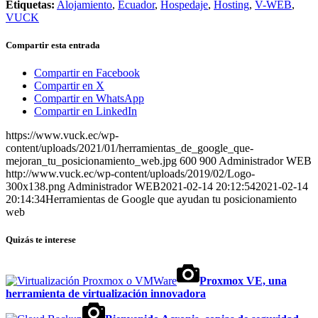
Etiquetas:
Alojamiento
,
Ecuador
,
Hospedaje
,
Hosting
,
V-WEB
,
VUCK
Compartir esta entrada
Compartir en Facebook
Compartir en X
Compartir en WhatsApp
Compartir en LinkedIn
https://www.vuck.ec/wp-
content/uploads/2021/01/herramientas_de_google_que-
mejoran_tu_posicionamiento_web.jpg
600
900
Administrador WEB
http://www.vuck.ec/wp-content/uploads/2019/02/Logo-
300x138.png
Administrador WEB
2021-02-14 20:12:54
2021-02-14
20:14:34
Herramientas de Google que ayudan tu posicionamiento
web
Quizás te interese
Proxmox VE, una
herramienta de virtualización innovadora