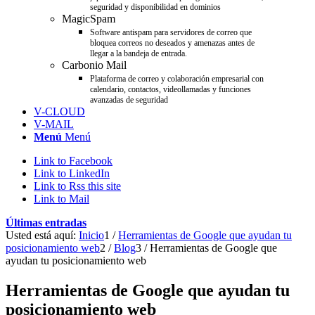
seguridad y disponibilidad en dominios
MagicSpam
Software antispam para servidores de correo que
bloquea correos no deseados y amenazas antes de
llegar a la bandeja de entrada.
Carbonio Mail
Plataforma de correo y colaboración empresarial con
calendario, contactos, videollamadas y funciones
avanzadas de seguridad
V-CLOUD
V-MAIL
Menú
Menú
Link to Facebook
Link to LinkedIn
Link to Rss this site
Link to Mail
Últimas entradas
Usted está aquí:
Inicio
1
/
Herramientas de Google que ayudan tu
posicionamiento web
2
/
Blog
3
/
Herramientas de Google que
ayudan tu posicionamiento web
Herramientas de Google que ayudan tu
posicionamiento web